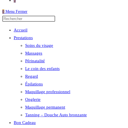
0
0
Menu
Fermer
Press
Escape
Accueil
to
Prestations
close
Soins du visage
the
Massages
search
Périnatalité
panel.
Le coin des enfants
Regard
Épilations
Maquillage professionnel
Onglerie
Maquillage permanent
Tanning – Douche Auto bronzante
Bon Cadeau