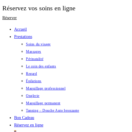
Réservez vos soins en ligne
Réserver
Skip
Accueil
to
Prestations
content
Soins du visage
Massages
Périnatalité
Le coin des enfants
Regard
Épilations
Maquillage professionnel
Onglerie
Maquillage permanent
Tanning – Douche Auto bronzante
Bon Cadeau
Réservez en ligne