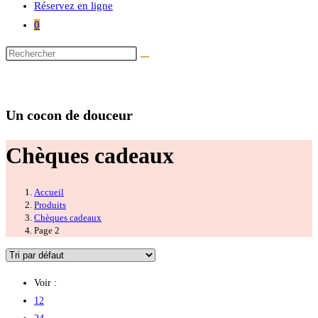
Réservez en ligne
0
Rechercher
sur
Douce Evasion
ce
site
Un cocon de douceur
Chèques cadeaux
Accueil
>
Produits
>
Chèques cadeaux
>
Page 2
Voir :
12