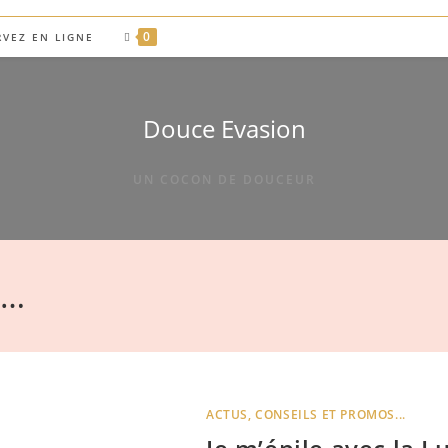
0
RVEZ EN LIGNE
Douce Evasion
UN COCON DE DOUCEUR
s…
ACTUS, CONSEILS ET PROMOS...