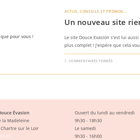
NOËL
ACTUS, CONSEILS ET PROMOS...
Un nouveau site rie
Le site Douce Evasion s'est lui aussi
plus complet ! J'espère que cela vou
SUR
COMMENTAIRES FERMÉS
UN
NOUVEAU
SITE
RIEN
QUE
POUR
VOUS
!
 Douce Évasion
Ouvert du lundi au vendredi
e la Madeleine
9h30 - 18h30
Chartre sur le Loir
Le samedi
 93 55
9h30 - 16h00