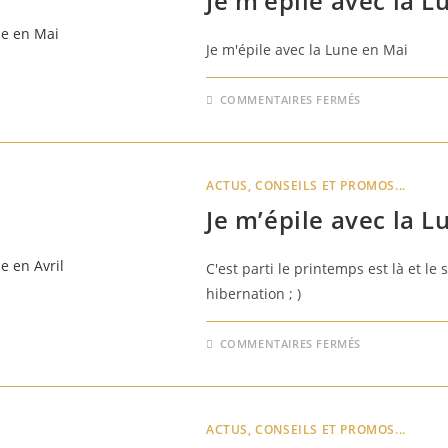
Je m’épile avec la L
Je m'épile avec la Lune en Mai
SUR
COMMENTAIRES FERMÉS
JE
M’ÉPILE
AVEC
LA
LUNE
EN
ACTUS, CONSEILS ET PROMOS...
MAI
Je m’épile avec la L
C'est parti le printemps est là et le s
hibernation ; )
SUR
COMMENTAIRES FERMÉS
JE
M’ÉPILE
AVEC
LA
LUNE
EN
ACTUS, CONSEILS ET PROMOS...
AVRIL