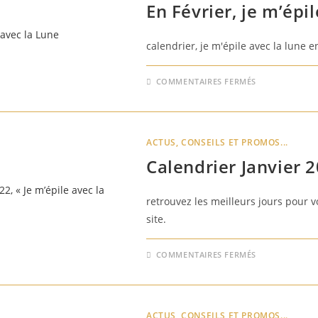
En Février, je m’épi
calendrier, je m'épile avec la lune e
SUR
COMMENTAIRES FERMÉS
EN
FÉVRIER,
JE
M’ÉPILE
AVEC
LA
ACTUS, CONSEILS ET PROMOS...
LUNE
Calendrier Janvier 2
retrouvez les meilleurs jours pour 
site.
SUR
COMMENTAIRES FERMÉS
CALENDRIE
JANVIER
2022,
« JE
M’ÉPILE
AVEC
ACTUS, CONSEILS ET PROMOS...