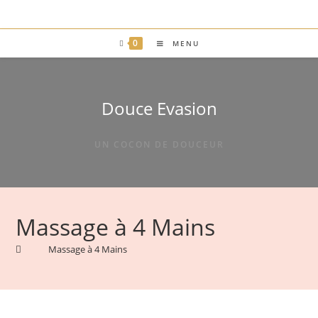
Skip
to
content
0
MENU
Douce Evasion
UN COCON DE DOUCEUR
Massage à 4 Mains
>
>
Massage à 4 Mains