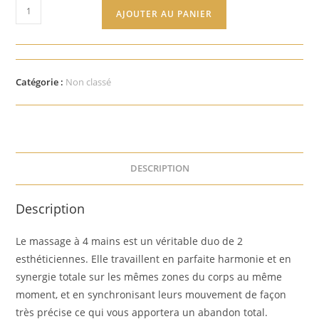
quantité
AJOUTER AU PANIER
de
Massage
à
4
Catégorie :
Non classé
Mains
DESCRIPTION
Description
Le massage à 4 mains est un véritable duo de
2
esthéticiennes. Elle travaillent en parfaite harmonie et en
synergie totale sur les mêmes zo
nes du corps au même
moment, et en synchronisant leurs mouvement de façon
très précise ce qui vous apportera un abandon total.